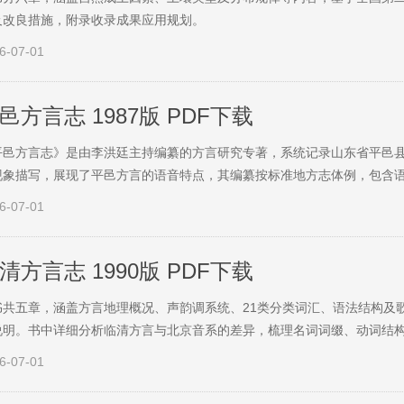
及改良措施，附录收录成果应用规划。
6-07-01
邑方言志 1987版 PDF下载
平邑方言志》是由李洪廷主持编纂的方言研究专著，系统记录山东省平邑
现象描写，展现了平邑方言的语音特点，其编纂按标准地方志体例，包含
6-07-01
清方言志 1990版 PDF下载
书共五章，涵盖方言地理概况、声韵调系统、21类分类词汇、语法结构及
说明。书中详细分析临清方言与北京音系的差异，梳理名词词缀、动词结
6-07-01