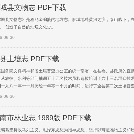
城县文物志 PDF下载
肥城县文物志》是程兆奎编纂的地方志。肥城地处黄河之滨，泰山脚下，
民，创造了自己的灿烂文化史。
6-06-30
县土壤志 PDF下载
照国务院文件精神和省土壤普查办公室的统一部署，在县委、县政府的直
县从农技、水利等部门抽调五十五名技术员和选拔培训了六十三名群众技
到一九八一年十一月历经一年零一个月的时间，进行了全县第二次土壤普
6-06-30
南市林业志 1989版 PDF下载
志编纂坚持以马列主义、毛泽东思想为指导思想，坚持以辩证唯物主义和