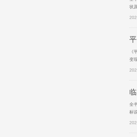
状
202
平
《
变
202
临
全
标
202