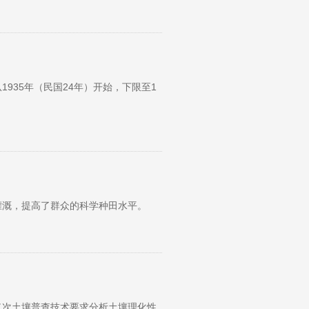
935年（民国24年）开始，下限至1
灌溉，提高了群众的科学种田水平。
二次土壤普查技术要求分析土壤理化性