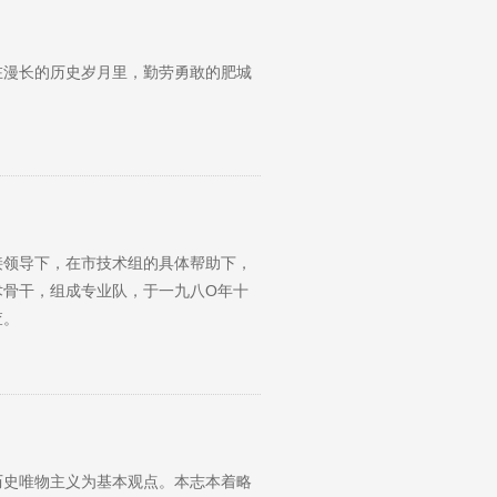
在漫长的历史岁月里，勤劳勇敢的肥城
接领导下，在市技术组的具体帮助下，
术骨干，组成专业队，于一九八O年十
查。
历史唯物主义为基本观点。本志本着略