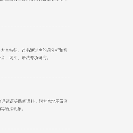
县方言特征。该书通过声韵调分析和音
语音、词汇、语法专项研究。
歌谣谚语等民间语料，附方言地图及音
构等语法现象。