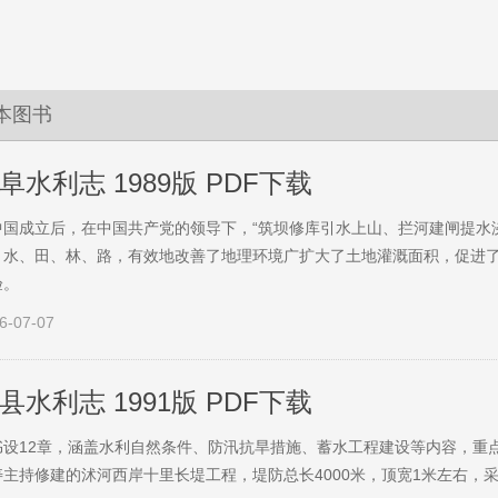
本图书
阜水利志 1989版 PDF下载
中国成立后，在中国共产党的领导下，“筑坝修库引水上山、拦河建闸提水
、水、田、林、路，有效地改善了地理环境广扩大了土地灌溉面积，促进
验。
6-07-07
县水利志 1991版 PDF下载
书设12章，涵盖水利自然条件、防汛抗旱措施、蓄水工程建设等内容，重
寿主持修建的沭河西岸十里长堤工程，堤防总长4000米，顶宽1米左右，