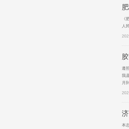
肥
《
人
202
胶
遵
我
月
202
济
本