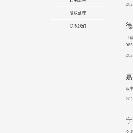
购书流程
202
版权处理
德
联系我们
《
9
202
嘉
该
202
宁
全