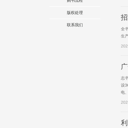
购书流程
版权处理
招
联系我们
全
生
202
广
志
设
电
202
利