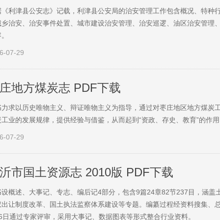
据《利津县公安志》记载，利津县公安局的治安管理工作包含概况、特种
城乡治安、治安事件处置、城市建设治安管理、治安巡逻、油区治安管理
容。
6-07-29
庄地方煤炭志 PDF下载
书力求以历史唯物主义、辩证唯物主义为指导，通过对枣庄地区地方煤炭
炭工业的发展规律，提供经验与借鉴，从而起到“资政、存史、教育”的作用
6-07-29
沂市国土资源志 2010版 PDF下载
书设概述、大事记、专志、编后记4部分，包含9篇24章82节237目，涵
权出让制度改革、国土执法监察体系建设等专题。编纂过程经资料搜集、总纂
26日通过专家评审，采用大事记、数据图表等形式整合行业资料。