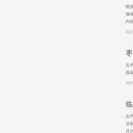
根
顿
内
202
枣
志
煤
202
临
志
业
月