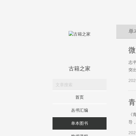
单
微
志书
古籍之家
突
202
首页
青
丛书汇编
《
导
单本图书
202