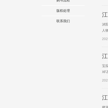
购书流程
版权处理
江
联系我们
沭阳
人物
202
江
宝应
XF
202
江
建湖