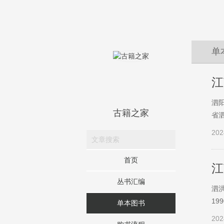
单
江
泗阳
古籍之家
省泗
202
首页
江
丛书汇编
泗洪
19
单本图书
202