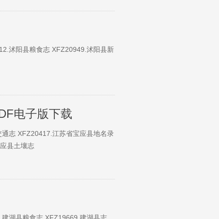
12.沭阳县粮食志 XFZ20949.沭阳县新
DF电子版下载
县交通志 XFZ20417.江苏省宝应县地名录
省宝应县土壤志
8.建湖县粮食志 XFZ19669.建湖县志