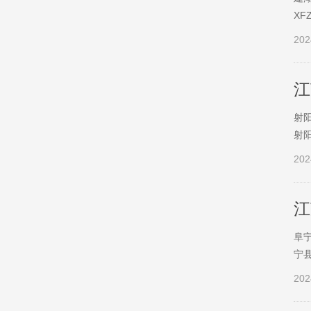
XF
202
江
射阳
射阳
202
江
阜宁
宁县
202