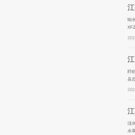
江
响水
XF
202
江
盱眙
县志
202
江
涟水
水革