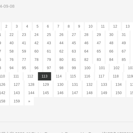
4-09-08
2
3
4
5
6
7
8
9
10
11
12
13
1
22
23
24
25
26
27
28
29
30
31
9
40
41
42
43
44
45
46
47
48
49
7
58
59
60
61
62
63
64
65
66
67
5
76
77
78
79
80
81
82
83
84
85
3
94
95
96
97
98
99
100
101
102
10
110
111
112
113
114
115
116
117
118
119
126
127
128
129
130
131
132
133
134
1
142
143
144
145
146
147
148
149
150
1
158
159
»