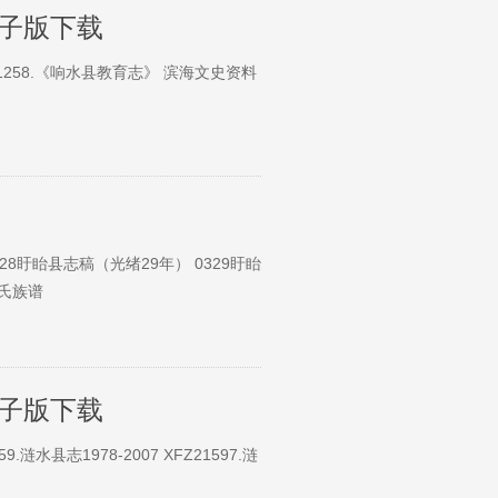
电子版下载
Z21258.《响水县教育志》 滨海文史资料
28盱眙县志稿（光绪29年） 0329盱眙
吴氏族谱
电子版下载
.涟水县志1978-2007 XFZ21597.涟