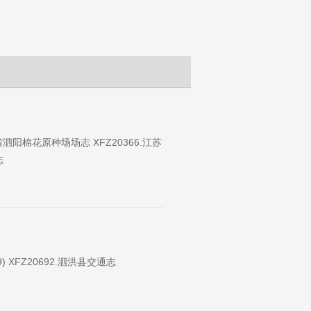
苏省泗阳棉花原种场场志 XFZ20366.江苏
志
) XFZ20692.泗洪县交通志